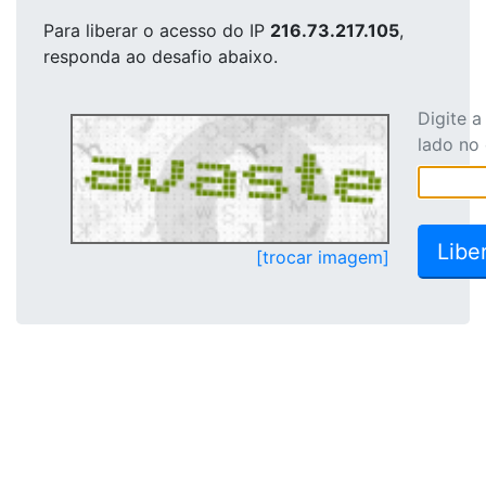
Para liberar o acesso
do IP
216.73.217.105
,
responda ao desafio abaixo.
Digite 
lado no
[trocar imagem]