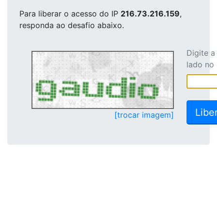
Para liberar o acesso
do IP
216.73.216.159
,
responda ao desafio abaixo.
Digite 
lado no
[trocar imagem]